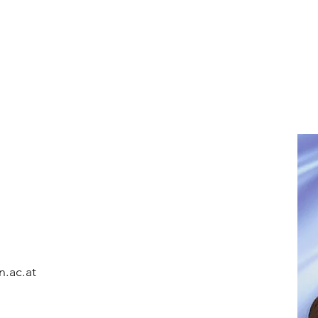
oppler Labor
Rückgewinnung von Spezialmetallen
iver Prozesskonzepte
Start
Team
Forschung
Publi
n.ac.at