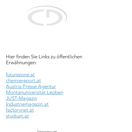
Christian Doppler Labor
für selektive Rückgewinnung von Spezialmetallen
mittels innovativer Prozesskonzepte
Hier finden Sie Links zu öffentlichen
Erwähnungen:
futurezone.at
chemiereport.at
Austria Presse Agentur
Montanuniversität Leoben
JUST-Magazin
Industriemagazin.at
factorynet.at
studium.at
Impressum